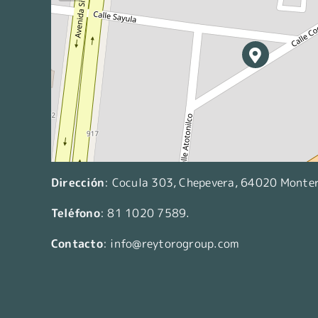
Dirección
:
Cocula 303, Chepevera, 64020 Monterr
Teléfono
:
81 1020 7589
.
Contacto
:
info@reytorogroup.com