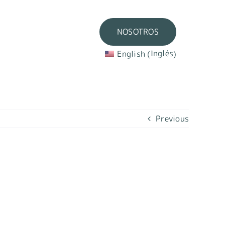
NOSOTROS
NOSOTROS
Inglés
Inglés
English
English
(
(
)
)
Previous