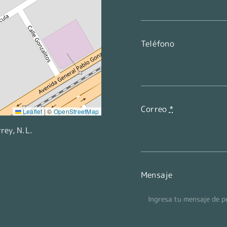
Teléfono
Correo
*
Leaflet
|
©
OpenStreetMap
ey, N.L.
Mensaje