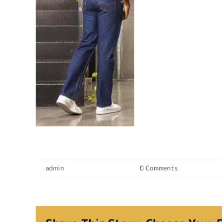
SPORT pantalones 9
By
admin
|
19 diciembre, 2023
|
0 Comments