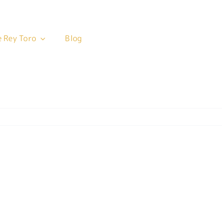
 Rey Toro
 Rey Toro
Blog
Blog
nes 9