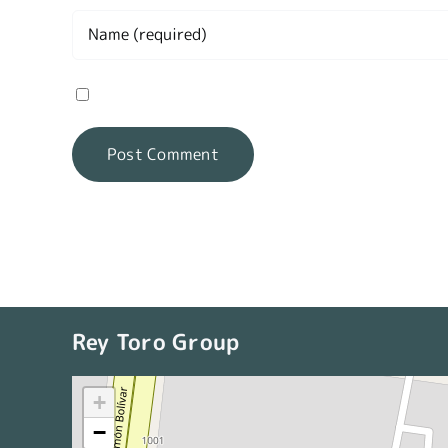
Save my name, email, and website in this brow
Rey Toro Group
+
−