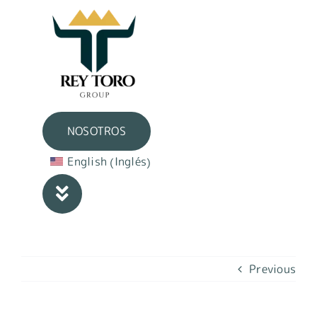
Skip
to
content
NOSOTROS
Inglés
English
(
)
Previous