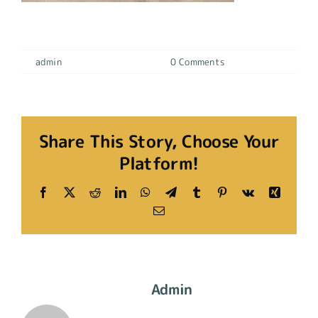
SPORT pantalones 11
By
admin
|
19 diciembre, 2023
|
0 Comments
Share This Story, Choose Your
Platform!
Facebook
X
Reddit
LinkedIn
WhatsApp
Telegram
Tumblr
Pinterest
Vk
Xing
Email
About The Author:
Admin