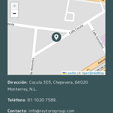
+
−
Leaflet
|
©
OpenStreetMap
Dirección
:
Cocula 303, Chepevera, 64020
Monterrey, N.L.
Teléfono
:
81 1020 7589
.
Contacto
:
info@reytorogroup.com