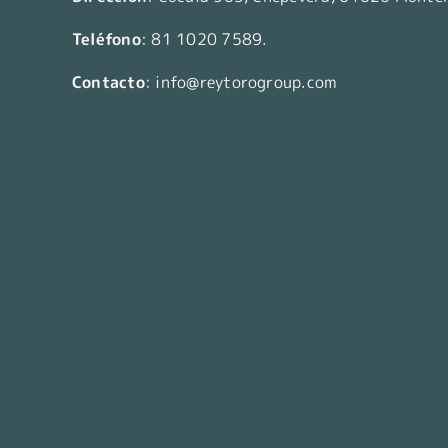
Teléfono
:
81 1020 7589
.
Contacto
:
info@reytorogroup.com