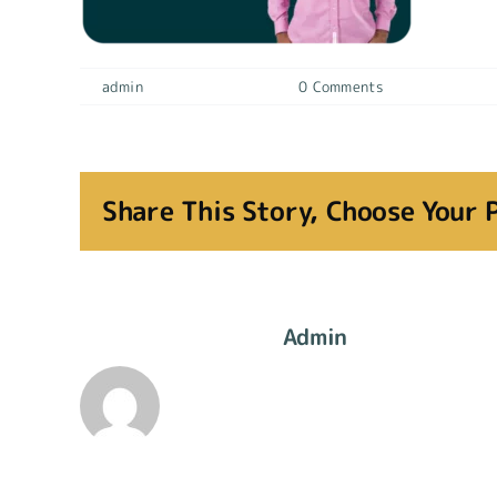
By
admin
|
11 octubre, 2022
|
0 Comments
Share This Story, Choose Your 
About The Author:
Admin