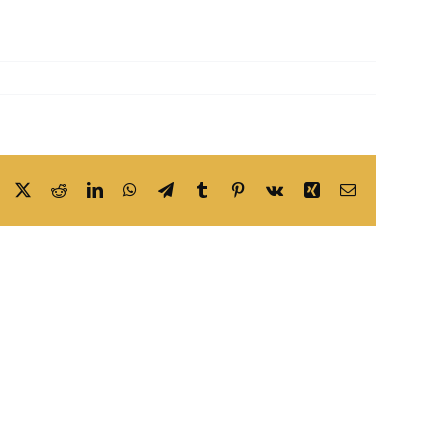
Facebook
X
Reddit
LinkedIn
WhatsApp
Telegram
Tumblr
Pinterest
Vk
Xing
Email