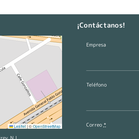
¡Contáctanos!
Empresa
Teléfono
Correo
*
Leaflet
|
©
OpenStreetMap
ey, N.L.