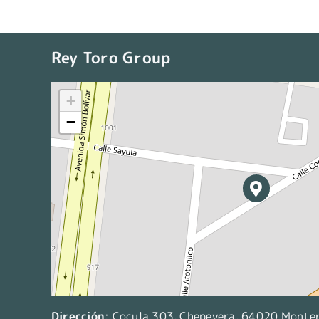
Rey Toro Group
+
−
Dirección
:
Cocula 303, Chepevera, 64020 Monterr