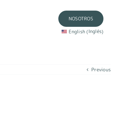
NOSOTROS
NOSOTROS
Inglés
Inglés
English
English
(
(
)
)
Previous