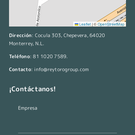
Leaflet
|
©
OpenStreetMap
Dirección
:
Cocula 303, Chepevera, 64020
Monterrey, N.L.
Teléfono
:
81 1020 7589
.
Contacto
:
info@reytorogroup.com
¡Contáctanos!
Empresa