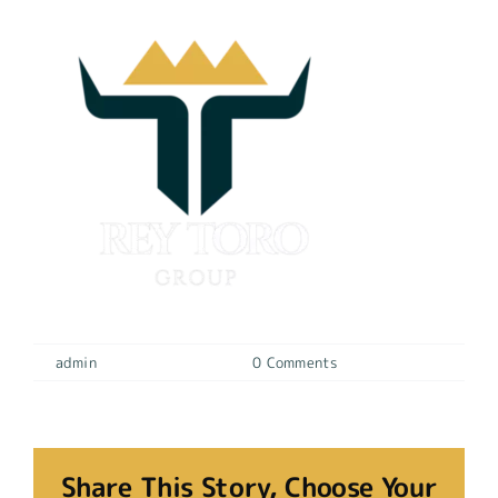
By
admin
|
11 octubre, 2022
|
0 Comments
Share This Story, Choose Your