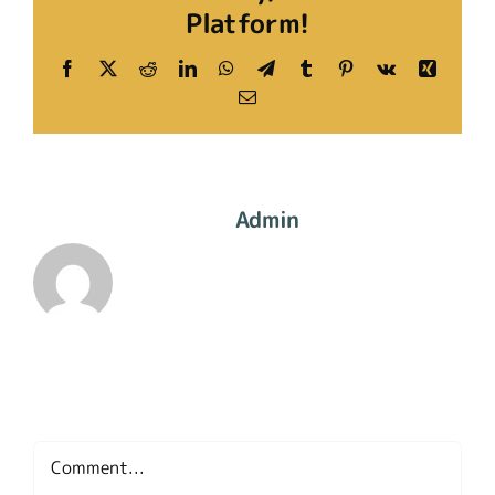
Platform!
Facebook
X
Reddit
LinkedIn
WhatsApp
Telegram
Tumblr
Pinterest
Vk
Xing
Email
About The Author:
Admin
Leave A Comment
Comment