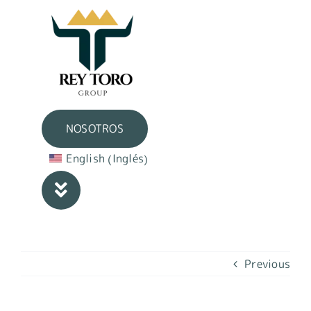
Skip
to
content
NOSOTROS
Inglés
English
(
)
Previous