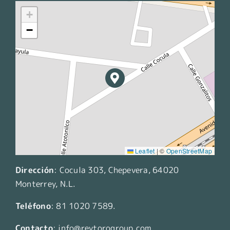
+
−
Leaflet
|
©
OpenStreetMap
Dirección
:
Cocula 303, Chepevera, 64020
Monterrey, N.L.
Teléfono
:
81 1020 7589
.
Contacto
:
info@reytorogroup.com