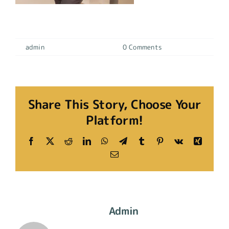
LABORAL restaurante9
By
admin
|
19 diciembre, 2023
|
0 Comments
Share This Story, Choose Your
Platform!
Facebook
X
Reddit
LinkedIn
WhatsApp
Telegram
Tumblr
Pinterest
Vk
Xing
Email
About The Author:
Admin