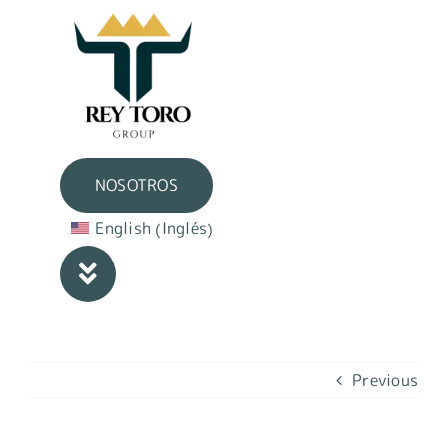
Skip
to
content
NOSOTROS
Inglés
English
(
)
Previous