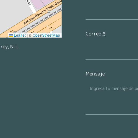
Correo
*
Leaflet
|
©
OpenStreetMap
ey, N.L.
Mensaje