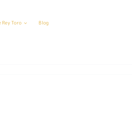
 Rey Toro
 Rey Toro
Blog
Blog
ca 1