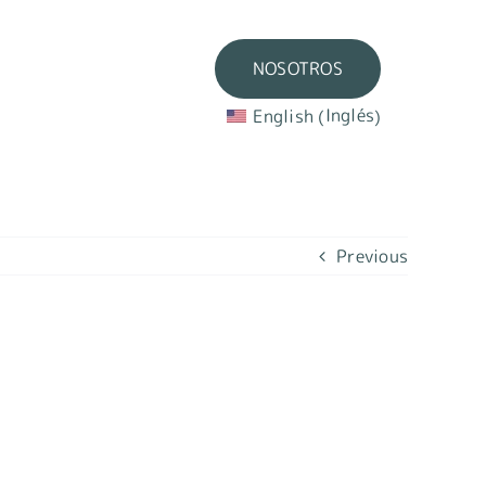
NOSOTROS
NOSOTROS
Inglés
Inglés
English
English
(
(
)
)
Previous