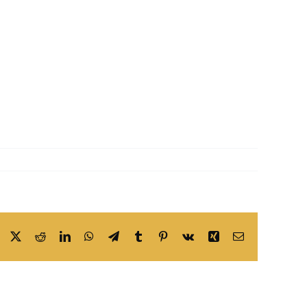
Facebook
X
Reddit
LinkedIn
WhatsApp
Telegram
Tumblr
Pinterest
Vk
Xing
Email