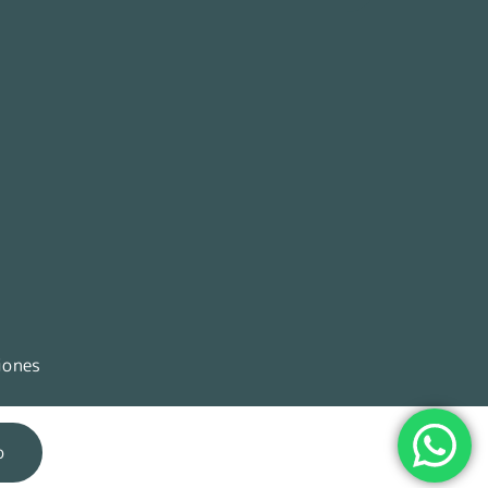
iones
up. |
o