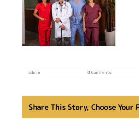
LABORAL medica 1
By
admin
|
19 diciembre, 2023
|
0 Comments
Share This Story, Choose Your 