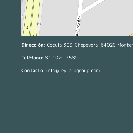
Dirección
:
Cocula 303, Chepevera, 64020 Monterr
Teléfono
:
81 1020 7589
.
Contacto
:
info@reytorogroup.com