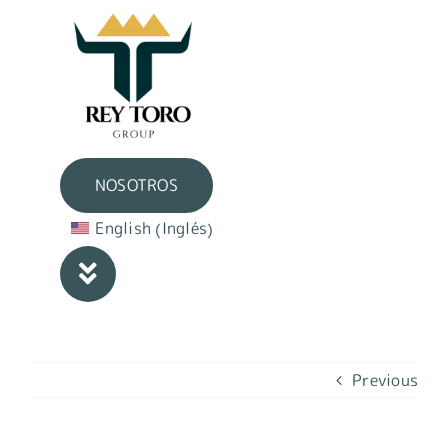
Skip
to
content
NOSOTROS
Inglés
English
(
)
Previous