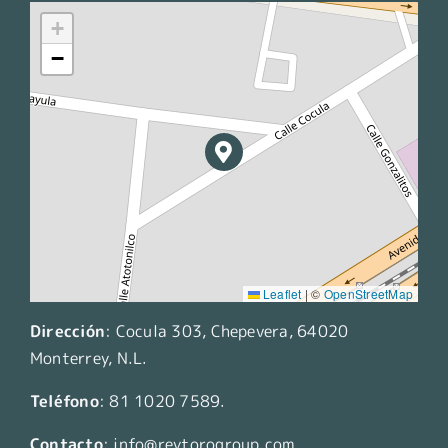
+
−
Leaflet
|
©
OpenStreetMap
Dirección
:
Cocula 303, Chepevera, 64020
Monterrey, N.L.
Teléfono
:
81 1020 7589
.
Contacto
:
info@reytorogroup.com