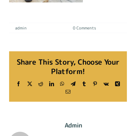
LABORAL industrial 9
By
admin
|
19 diciembre, 2023
|
0 Comments
Share This Story, Choose Your
Platform!
Facebook
X
Reddit
LinkedIn
WhatsApp
Telegram
Tumblr
Pinterest
Vk
Xing
Email
About The Author:
Admin