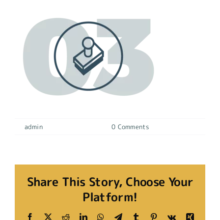
By
admin
|
11 octubre, 2022
|
0 Comments
Share This Story, Choose Your
Platform!
Facebook
X
Reddit
LinkedIn
WhatsApp
Telegram
Tumblr
Pinterest
Vk
Xing