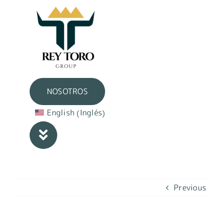
Skip
to
content
NOSOTROS
Inglés
English
(
)
Previous