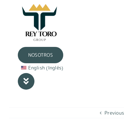
Skip
to
content
NOSOTROS
Inglés
English
(
)
Previous