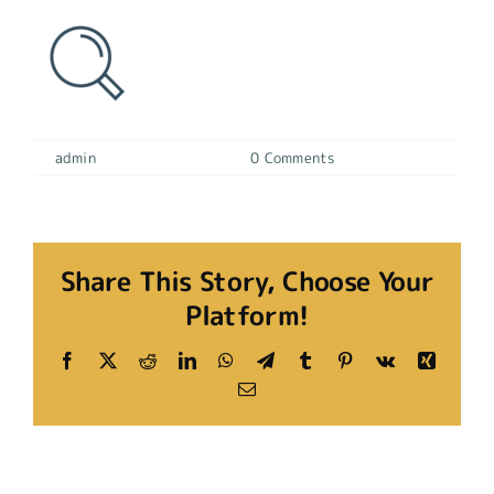
By
admin
|
11 octubre, 2022
|
0 Comments
Share This Story, Choose Your
Platform!
Facebook
X
Reddit
LinkedIn
WhatsApp
Telegram
Tumblr
Pinterest
Vk
Xing
Email