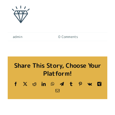
By
admin
|
11 octubre, 2022
|
0 Comments
Share This Story, Choose Your
Platform!
Facebook
X
Reddit
LinkedIn
WhatsApp
Telegram
Tumblr
Pinterest
Vk
Xing
Email