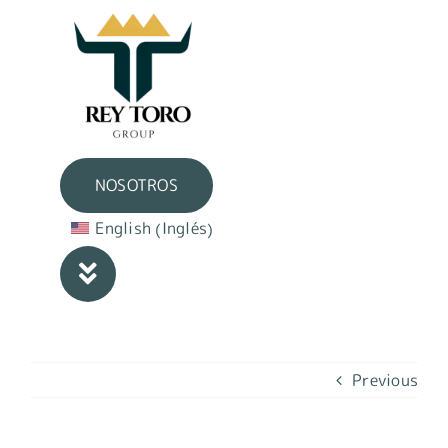
Skip
to
content
NOSOTROS
Inglés
English
(
)
Previous