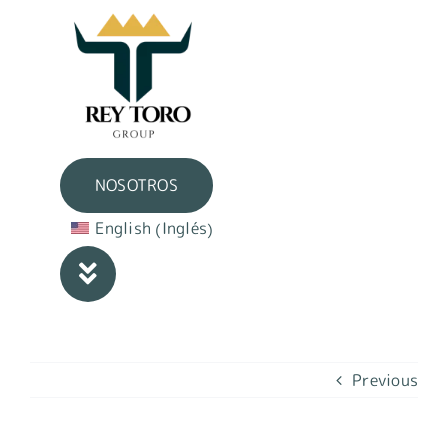
Skip
to
content
NOSOTROS
Inglés
English
(
)
Previous