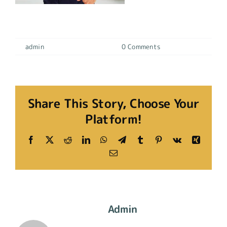
Actitud en el uniforme
By
admin
|
19 diciembre, 2023
|
0 Comments
Share This Story, Choose Your
Platform!
Facebook
X
Reddit
LinkedIn
WhatsApp
Telegram
Tumblr
Pinterest
Vk
Xing
Email
About The Author:
Admin