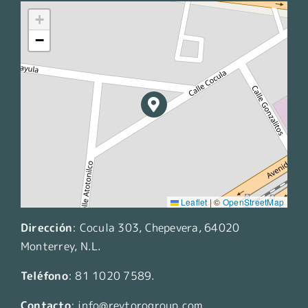
+
−
Leaflet
|
©
OpenStreetMap
Dirección
:
Cocula 303, Chepevera, 64020
Monterrey, N.L.
Teléfono
:
81 1020 7589
.
Contacto
:
info@reytorogroup.com